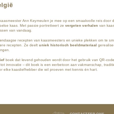
lgië
 kaasmeester Ann Keymeulen je mee op een smaakvolle reis door de
else kaas. Met passie portretteert ze
vergeten verhalen
van kaas
issen van vandaag.
endaagse recepten van kaasmeesters en unieke plekken om te smu
kere recepten. Ze deelt
uniek historisch beeldmateriaal
gerealise
ingen.
ief
boek dat levend gehouden wordt door het gebruik van QR-code
 tot innovatie – dit boek is een eerbetoon aan vakmanschap, tradi
r elke kaasliefhebber die wil proeven met kennis én hart.