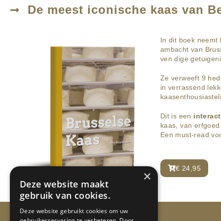
De meest iconische kaas van Be
In dit boek neemt
ambacht van Bruss
ven dige getuigen
Ze verweeft 9 hed
in verrassend lek
kaasenthousiastel
Dit is een
interact
kaas, van erfgoed
Een must-read voo
€ 24,95
×
Deze website maakt
gebruik van cookies.
Deze website gebruikt cookies om uw
gebruikerservaring te verbeteren. Door