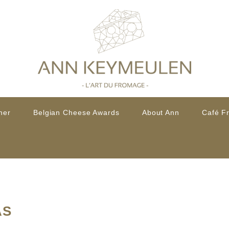
her
Belgian Cheese Awards
About Ann
Café F
AS