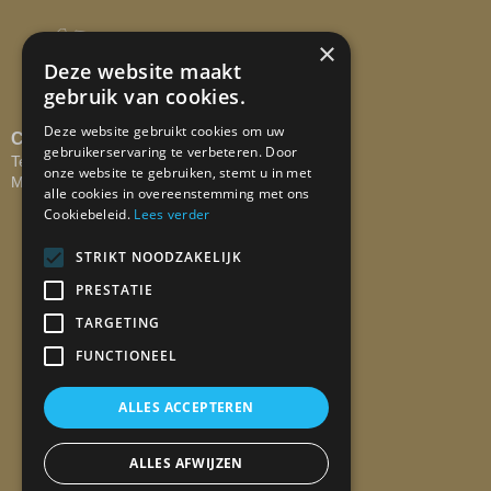
×
Deze website maakt
gebruik van cookies.
Deze website gebruikt cookies om uw
CONTACTEER ONS
gebruikerservaring te verbeteren. Door
Tel: +32 473 58 29 67
onze website te gebruiken, stemt u in met
Mail:
info@lartdufromage.be
alle cookies in overeenstemming met ons
Cookiebeleid.
Lees verder
STRIKT NOODZAKELIJK
PRESTATIE
ONTVANG ONZE
NIEUWSBRIEF!
TARGETING
FUNCTIONEEL
ALLES ACCEPTEREN
ALLES AFWIJZEN