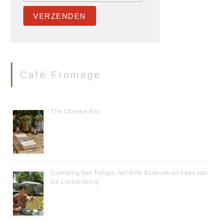
Café Fromage
The Cheese Box
12/12/2020
Glamping met Tortiga, het Brits Bakboek en kaas van
De Lochtenberg.
02/08/2020