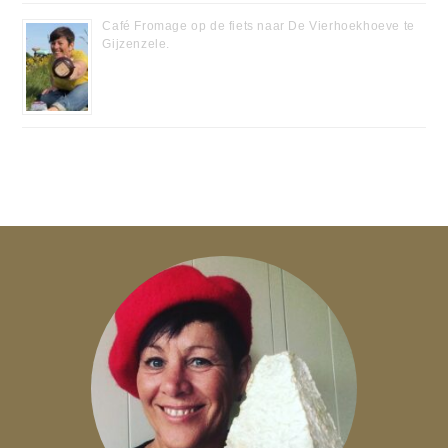
Café Fromage op de fiets naar De Vierhoekhoeve te
Gijzenzele.
17/07/2020