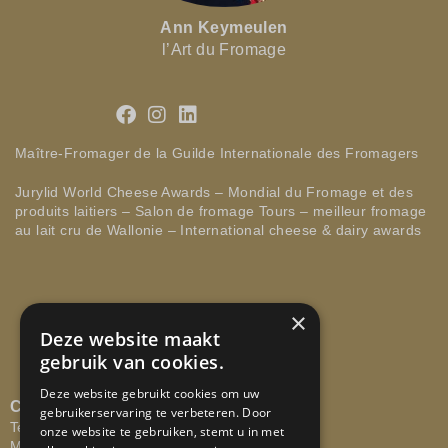
Ann Keymeulen
l’Art du Fromage
Maître-Fromager de la Guilde Internationale des Fromagers
Jurylid World Cheese Awards – Mondial du Fromage et des
produits laitiers – Salon de fromage Tours – meilleur fromage
au lait cru de Wallonie – International cheese & dairy awards
×
Deze website maakt
gebruik van cookies.
Deze website gebruikt cookies om uw
CONTACTEER ONS
gebruikerservaring te verbeteren. Door
Tel: +32 473 58 29 67
onze website te gebruiken, stemt u in met
Mail:
info@lartdufromage.be