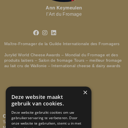
Ann Keymeulen
l’Art du Fromage
Maître-Fromager de la Guilde Internationale des Fromagers
Jurylid World Cheese Awards – Mondial du Fromage et des
produits laitiers – Salon de fromage Tours – meilleur fromage
au lait cru de Wallonie – International cheese & dairy awards
×
Deze website maakt
gebruik van cookies.
Deze website gebruikt cookies om uw
CONTACTEER ONS
gebruikerservaring te verbeteren. Door
Tel: +32 473 58 29 67
onze website te gebruiken, stemt u in met
Mail:
info@lartdufromage.be