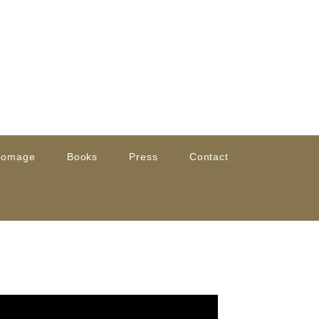
romage
Books
Press
Contact