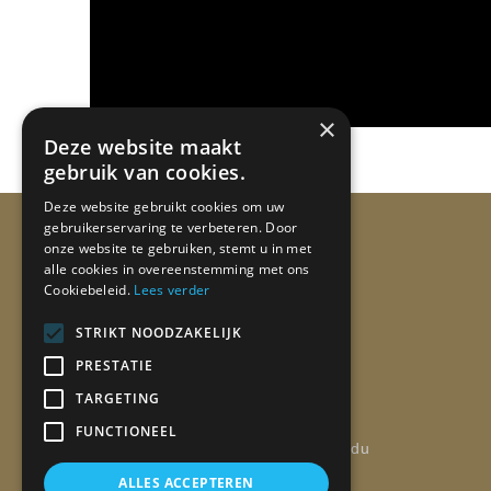
×
Deze website maakt
gebruik van cookies.
Deze website gebruikt cookies om uw
gebruikerservaring te verbeteren. Door
Ann Keymeulen
onze website te gebruiken, stemt u in met
l’Art du Fromage
alle cookies in overeenstemming met ons
Cookiebeleid.
Lees verder
STRIKT NOODZAKELIJK
PRESTATIE
Maître-Fromager de la Guilde
TARGETING
Internationale des Fromagers
FUNCTIONEEL
Jurylid World Cheese Awards – Mondial du
Fromage et des produits laitiers – Salon
ALLES ACCEPTEREN
de fromage Tours – meilleur fromage au