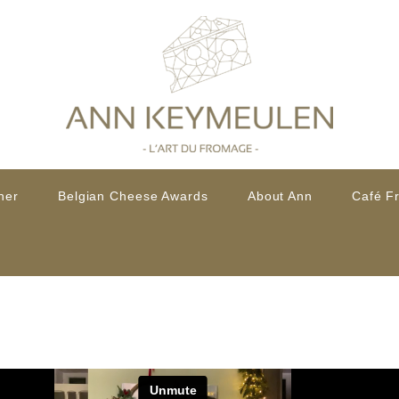
her
Belgian Cheese Awards
About Ann
Café F