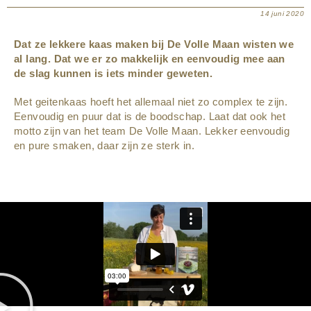
14 juni 2020
Dat ze lekkere kaas maken bij De Volle Maan wisten we
al lang. Dat we er zo makkelijk en eenvoudig mee aan
de slag kunnen is iets minder geweten.
Met geitenkaas hoeft het allemaal niet zo complex te zijn.
Eenvoudig en puur dat is de boodschap. Laat dat ook het
motto zijn van het team De Volle Maan. Lekker eenvoudig
en pure smaken, daar zijn ze sterk in.