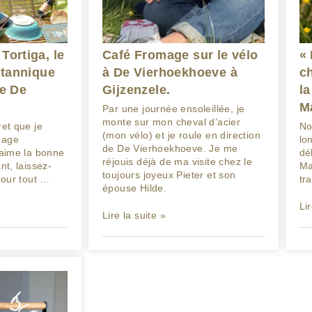
Tortiga, le
Café Fromage sur le vélo
« 
itannique
à De Vierhoekhoeve à
ch
de De
Gijzenzele.
la
M
Par une journée ensoleillée, je
monte sur mon cheval d’acier
ret que je
No
(mon vélo) et je roule en direction
mage
lo
de De Vierhoekhoeve. Je me
’aime la bonne
dé
réjouis déjà de ma visite chez le
nt, laissez-
Ma
toujours joyeux Pieter et son
pour tout …
tr
épouse Hilde.
Lir
Lire la suite »
14
17/07/2020