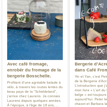
Avec café fromage,
Bergerie d’Ac
enrobér du fromage de la
dans Café Fro
bergerie Bosschelle.
Yin et Yan, c’est Pe
de la Bergerie d’Ac
Profitant d’une agréable balade à
L’introduction que j’
vélo, à travers les routes lentes du
mon livre « L’art du
beau pays de la ”Scheldeland”,
belge » est toujours
j’arrive chez Laurens. Je connais
aujourd’hui. Peter le
Laurens depuis quelques années.
chaoot et Barbara la
À l’époque, à l’âge de 18 ans, …