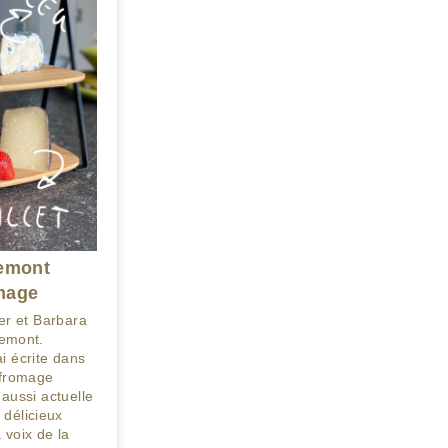
remont
mage
ter et Barbara
remont.
ai écrite dans
 fromage
 aussi actuelle
 délicieux
 voix de la