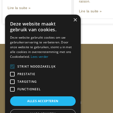
raison.
Lire la suite »
Lire la suite »
05/06/2020
19/05/2020
×
Deze website maakt
gebruik van cookies.
Deze website gebruikt cookies om uw
gebruikerservaring te verbeteren. Door
onze website te gebruiken, stemt u in met
alle cookies in overeenstemming met ons
Ann Keymeulen
Cookiebeleid.
Lees verder
l’Art du Fromage
STRIKT NOODZAKELIJK
PRESTATIE
TARGETING
Maître-Fromager de la Guilde
FUNCTIONEEL
Internationale des Fromagers
ALLES ACCEPTEREN
Juré du World Cheese Awards – Mondial
du Fromage et des produits laitiers –
Salon de fromage Tours – meilleur